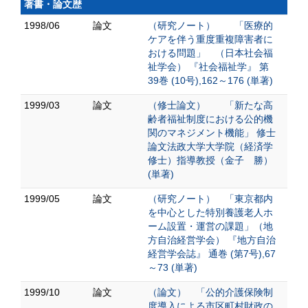
著書・論文歴
1998/06
論文
（研究ノート） 「医療的
ケアを伴う重度重複障害者に
おける問題」 （日本社会福
祉学会） 『社会福祉学』 第
39巻 (10号),162～176 (単著)
1999/03
論文
（修士論文） 「新たな高
齢者福祉制度における公的機
関のマネジメント機能」 修士
論文法政大学大学院（経済学
修士）指導教授（金子 勝）
(単著)
1999/05
論文
（研究ノート） 「東京都内
を中心とした特別養護老人ホ
ーム設置・運営の課題」（地
方自治経営学会） 『地方自治
経営学会誌』 通巻 (第7号),67
～73 (単著)
1999/10
論文
（論文） 「公的介護保険制
度導入による市区町村財政の