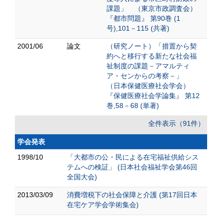
課題」 （東京市政調査会）
『都市問題』 第90巻 (1
号),101－115 (共著)
2001/06
論文
（研究ノート）「措置から契
約へと移行する新たな社会福
祉制度の課題－アマルティ
ア・センからの考察－」
（日本保健医療社会学会）
『保健医療社会学論集』 第12
巻,58－68 (単著)
全件表示（91件）
学会発表
1998/10
「大都市の公・民による在宅福祉供給シス
テムへの検証」 (日本社会福祉学会第46回
全国大会)
2013/03/09
消費増税下の社会保障と介護 (第17回日本
在宅ケア学会学術集会)