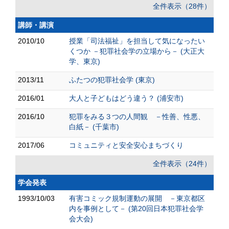
全件表示（28件）
講師・講演
2010/10
授業「司法福祉」を担当して気になったい
くつか －犯罪社会学の立場から－ (大正大
学、東京)
2013/11
ふたつの犯罪社会学 (東京)
2016/01
大人と子どもはどう違う？ (浦安市)
2016/10
犯罪をみる３つの人間観 －性善、性悪、
白紙－ (千葉市)
2017/06
コミュニティと安全安心まちづくり
全件表示（24件）
学会発表
1993/10/03
有害コミック規制運動の展開 －東京都区
内を事例として－ (第20回日本犯罪社会学
会大会)