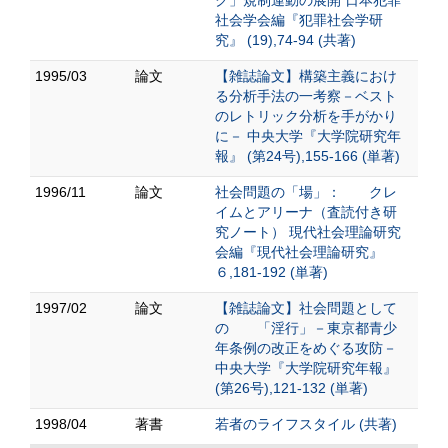
ク」規制運動の展開 日本犯罪
社会学会編『犯罪社会学研
究』 (19),74-94 (共著)
1995/03
論文
【雑誌論文】構築主義におけ
る分析手法の一考察－ベスト
のレトリック分析を手がかり
に－ 中央大学『大学院研究年
報』 (第24号),155-166 (単著)
1996/11
論文
社会問題の「場」： クレ
イムとアリーナ（査読付き研
究ノート） 現代社会理論研究
会編『現代社会理論研究』
６,181-192 (単著)
1997/02
論文
【雑誌論文】社会問題として
の 「淫行」－東京都青少
年条例の改正をめぐる攻防－
中央大学『大学院研究年報』
(第26号),121-132 (単著)
1998/04
著書
若者のライフスタイル (共著)