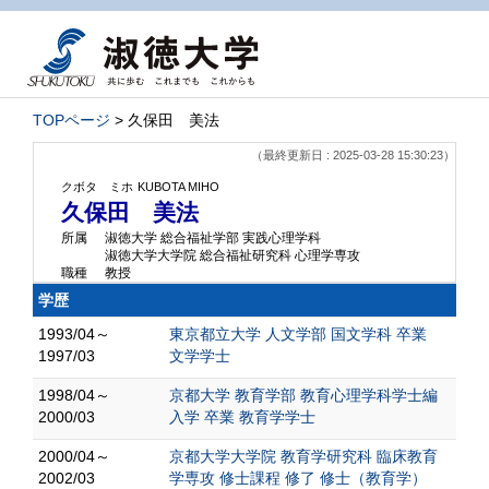
TOPページ
> 久保田 美法
（最終更新日 : 2025-03-28 15:30:23）
クボタ ミホ
KUBOTA MIHO
久保田 美法
所属
淑徳大学 総合福祉学部 実践心理学科
淑徳大学大学院 総合福祉研究科 心理学専攻
職種
教授
学歴
1993/04～
東京都立大学 人文学部 国文学科 卒業
1997/03
文学学士
1998/04～
京都大学 教育学部 教育心理学科学士編
2000/03
入学 卒業 教育学学士
2000/04～
京都大学大学院 教育学研究科 臨床教育
2002/03
学専攻 修士課程 修了 修士（教育学）