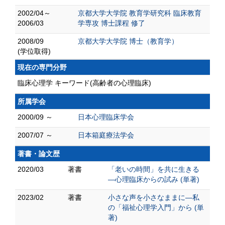
2002/04～
京都大学大学院 教育学研究科 臨床教育
2006/03
学専攻 博士課程 修了
2008/09
京都大学大学院 博士（教育学）
(学位取得)
現在の専門分野
臨床心理学 キーワード(高齢者の心理臨床)
所属学会
2000/09 ～
日本心理臨床学会
2007/07 ～
日本箱庭療法学会
著書・論文歴
2020/03
著書
「老いの時間」を共に生きる
―心理臨床からの試み (単著)
2023/02
著書
小さな声を小さなままに―私
の「福祉心理学入門」から (単
著)