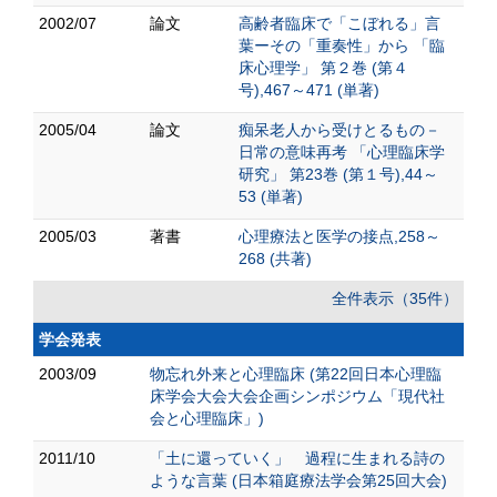
2002/07
論文
高齢者臨床で「こぼれる」言
葉ーその「重奏性」から 「臨
床心理学」 第２巻 (第４
号),467～471 (単著)
2005/04
論文
痴呆老人から受けとるもの－
日常の意味再考 「心理臨床学
研究」 第23巻 (第１号),44～
53 (単著)
2005/03
著書
心理療法と医学の接点,258～
268 (共著)
全件表示（35件）
学会発表
2003/09
物忘れ外来と心理臨床 (第22回日本心理臨
床学会大会大会企画シンポジウム「現代社
会と心理臨床」)
2011/10
「土に還っていく」 過程に生まれる詩の
ような言葉 (日本箱庭療法学会第25回大会)