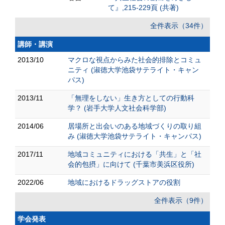
て』,215-229頁 (共著)
全件表示（34件）
講師・講演
2013/10
マクロな視点からみた社会的排除とコミュ
ニティ (淑徳大学池袋サテライト・キャン
パス)
2013/11
「無理をしない」生き方としての行動科
学？ (岩手大学人文社会科学部)
2014/06
居場所と出会いのある地域づくりの取り組
み (淑徳大学池袋サテライト・キャンパス)
2017/11
地域コミュニティにおける「共生」と「社
会的包摂」に向けて (千葉市美浜区役所)
2022/06
地域におけるドラッグストアの役割
全件表示（9件）
学会発表