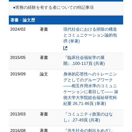
●実務の経験を有する者についての特記事項
著書・論文歴
2024/02
著書
現代社会における排除の構造
とコミュニケーション論的包
摂 (単著)
2015/05
著書
『臨床社会福祉学の展
開』,100-117頁 (共著)
2019/09
論文
身体的応答性へのトレーニン
グとしてのグループワーク
――相互作用水準のコミュニ
ケーションに着目して―― 淑
徳大学大学院総合福祉研究科
紀要 26,71-86頁 (単著)
2013/03
著書
『コミュニティ政策のはな
し』,27-49頁 (共著)
2016/08
著書
『共生社会の創出をめざし