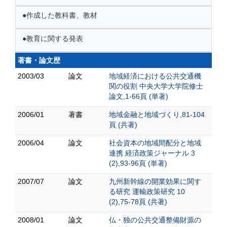
●作成した教科書、教材
●教育に関する発表
著書・論文歴
2003/03
論文
地域経済における公共交通機
関の役割 中央大学大学院修士
論文,1-66頁 (単著)
2006/01
著書
地域金融と地域づくり,81-104
頁 (共著)
2006/04
論文
社会資本の地域間配分と地域
連携 経済政策ジャーナル 3
(2),93-96頁 (単著)
2007/07
論文
九州新幹線の開業効果に関す
る研究 運輸政策研究 10
(2),75-78頁 (共著)
2008/01
論文
仏・独の公共交通整備財源の