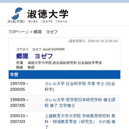
TOPページ
> 郷堀 ヨゼフ
（最終更新日 : 2026-01-16 12:05:10）
ゴウホリ ヨゼフ
Josef GOHORI
郷堀 ヨゼフ
所属
淑徳大学大学院 総合福祉研究科 社会福祉学専攻
職種
教授
学歴
1997/09～
カレル大学 社会科学部 卒業 学士 (社会
2000/05
科学)
1999/09～
カレル大学 哲学部日本研究学科 修士課
2007/05
程 修了 文学修士
2005/10～
上越教育大学大学院 学校教育研究科 教
2007/03
科・領域教育専攻（研究生） その他 修
了