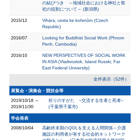
の結びつき ～地域社会における神社と祭
祀の役割について～ (新潟県)
2015/12
Vihára, cesta ke kořenům (Czech
Republic)
2016/07
Looking for Buddhist Social Work (Phnom
Penh, Cambodia)
2016/10
NEW PERSPECTIVES OF SOCIAL WORK
IN ASIA (Vladivostok, Island Russki, Far
East Federal University)
全件表示（52件）
展覧会・演奏会・競技会等
2019/10/18 ～
祈りのすがた ~交流する生者と死者~
2019/11/30
(千葉県千葉市)
学会発表
2008/10/04
高齢終末期のQOLを支える人間関係～介護
施設の利用者が有する社会的ネットワーク