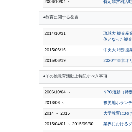
2006/10/04 ～
特定非営利活
●教育に関する発表
2014/10/31
琉球大 観光産
体となった観
2015/06/16
中央大 特殊授
2015/06/19
2020年東京
●その他教育活動上特記すべき事項
2006/10/04 ～
NPO活動（特
2013/06 ～
被災地ボラン
2014 ～ 2015
大学教育にお
2015/04/01 ～ 2015/09/30
業界における