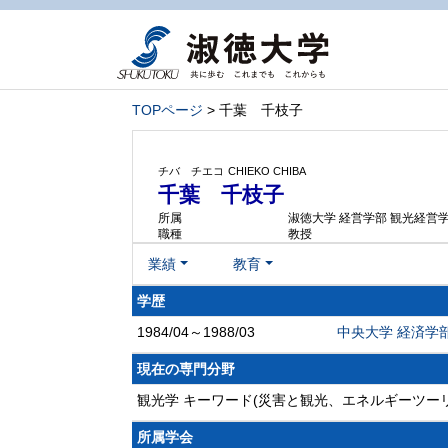
TOPページ
> 千葉 千枝子
チバ チエコ
CHIEKO CHIBA
千葉 千枝子
所属
淑徳大学 経営学部 観光経営
職種
教授
業績
教育
学歴
1984/04～1988/03
中央大学 経済学
現在の専門分野
観光学 キーワード(災害と観光、エネルギーツー
所属学会