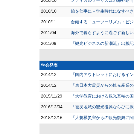
2010/10
メディカルツーリズムの海外動向
2010/10
旅を仕事に－学生時代になすべき
2010/11
台頭するニューツーリズム・ビジ
2011/04
海外で暮らすように過ごす新しい
2011/06
「観光ビジネスの新潮流」出版記
学会発表
2014/12
「国内アウトレットにおけるインバ
2014/12
「東日本大震災からの観光産業の
2015/11/29
「大学教育における観光基軸の国
2016/12/04
「被災地域の観光復興ならびに振興
2018/12/16
「大規模災害からの観光復興に関