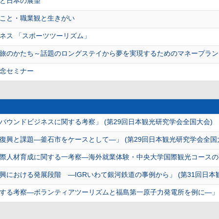
と日本の展望
こと・職業観と生きがい
ネス 「スポーツツーリズム」
旅のかたち～話題のロングステイから夢を実現するためのマネープラン
念セミナー
ウンドビジネスに関する考察」 (第29回日本観光研究学会全国大会)
復興と課題―釜石市をケースとして―」 (第29回日本観光研究学会全国
際人材育成に関する一考察―海外就業体験・中央大学国際観光コースの事例
における発展段階 ―IGRいわて銀河鉄道の事例から」 (第31回日本
する考察―ボランティアツーリズムと福島第一原子力発電所を例に―」 (