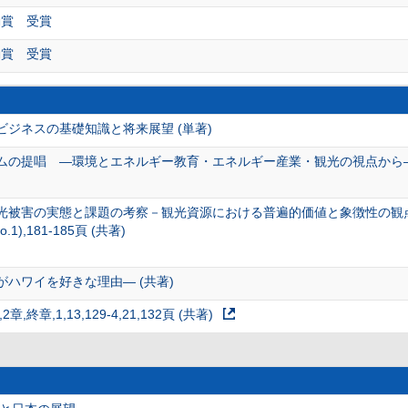
動賞 受賞
動賞 受賞
ジネスの基礎知識と将来展望 (単著)
ムの提唱 ―環境とエネルギー教育・エネルギー産業・観光の視点から―
光被害の実態と課題の考察－観光資源における普遍的価値と象徴性の観
(No.1),181-185頁 (共著)
ハワイを好きな理由― (共著)
終章,1,13,129-4,21,132頁 (共著)