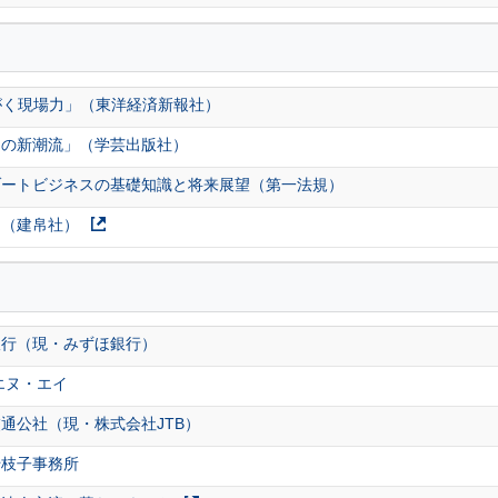
みがく現場力」（東洋経済新報社）
スの新潮流」（学芸出版社）
ゾートビジネスの基礎知識と将来展望（第一法規）
門（建帛社）
銀行（現・みずほ銀行）
エヌ・エイ
通公社（現・株式会社JTB）
千枝子事務所