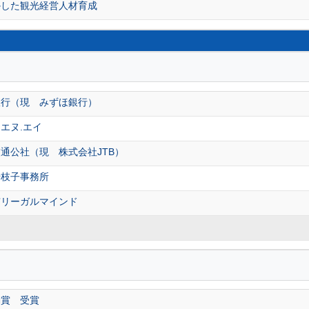
かした観光経営人材育成
銀行（現 みずほ銀行）
エヌ.エイ
通公社（現 株式会社JTB）
千枝子事務所
京リーガルマインド
動賞 受賞