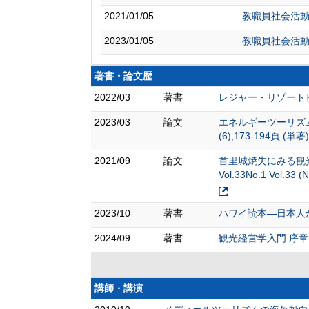
2021/01/05
教職員社会活
2023/01/05
教職員社会活
著書・論文歴
2022/03
著書
レジャー・リゾートビ
2023/03
論文
エネルギーツーリズ
(6),173-194頁 (単著)
2021/09
論文
首里城焼失にみる観
Vol.33No.1 Vol.33 
2023/10
著書
ハワイ読本―日本人が
2024/09
著書
観光経営学入門 序章,2章,
講師・講演