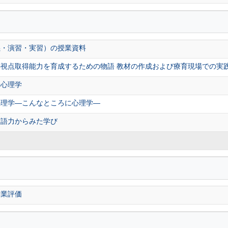
義・演習・実習）の授業資料
視点取得能力を育成するための物語 教材の作成および療育現場での実
知心理学
心理学―こんなところに心理学―
言語力からみた学び
授業評価