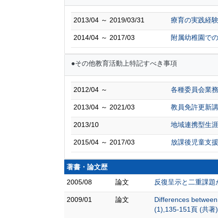
2013/04 ～ 2019/03/31
療育の実践経
2014/04 ～ 2017/03
附属幼稚園で
●その他教育活動上特記すべき事項
2012/04 ～
各種委員会業
2013/04 ～ 2021/03
教員免許更新講
2013/10
地域連携型生
2015/04 ～ 2017/03
放課後児童支援
著書・論文歴
2005/08
論文
反復呈示と二重課題がア
2009/01
論文
Differences between
(1),135-151頁 (共著)