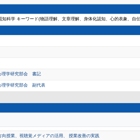
, 認知科学 キーワード(物語理解、文章理解、身体化認知、心的表象、自伝
会
会
心理学研究部会 書記
心理学研究部会 副代表
方向授業、視聴覚メディアの活用、 授業改善の実践