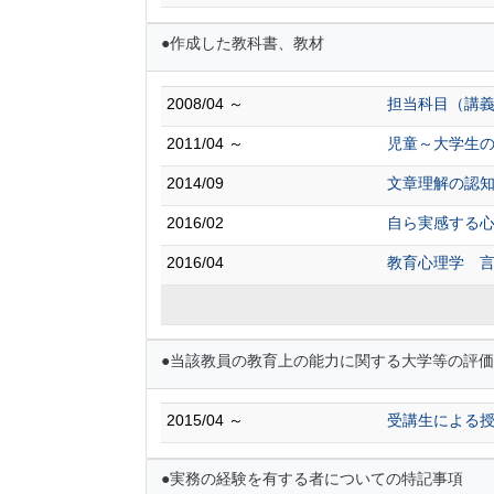
●作成した教科書、教材
2008/04 ～
担当科目（講
2011/04 ～
児童～大学生の
2014/09
文章理解の認
2016/02
自ら実感する
2016/04
教育心理学 
●当該教員の教育上の能力に関する大学等の評価
2015/04 ～
受講生による
●実務の経験を有する者についての特記事項