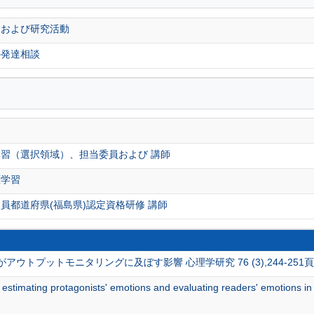
験および研究活動
の発達相談
務
習（選択領域）、担当委員および 講師
涯学習
員都道府県(福島県)認定資格研修 講師
ウトプットモニタリングに及ぼす影響 心理学研究 76 (3),244-251頁 
 estimating protagonists' emotions and evaluating readers' emotions i