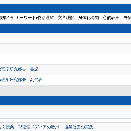
, 認知科学 キーワード(物語理解、文章理解、身体化認知、心的表象、自伝
会
会
心理学研究部会 書記
心理学研究部会 副代表
方向授業、視聴覚メディアの活用、 授業改善の実践