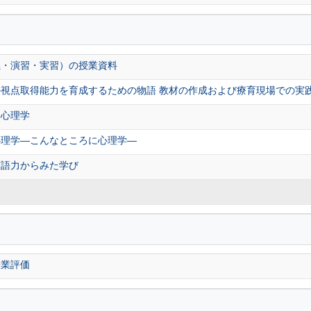
義・演習・実習）の授業資料
視点取得能力を育成するための物語 教材の作成および療育現場での実
知心理学
心理学―こんなところに心理学―
言語力からみた学び
授業評価