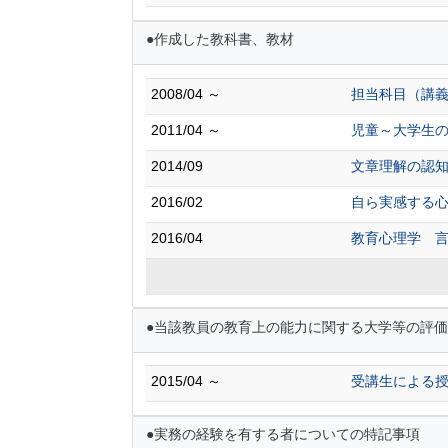
●作成した教科書、教材
2008/04 ～
担当科目（講
2011/04 ～
児童～大学生の
2014/09
文章理解の認
2016/02
自ら実感する
2016/04
教育心理学 
●当該教員の教育上の能力に関する大学等の評価
2015/04 ～
受講生による
●実務の経験を有する者についての特記事項