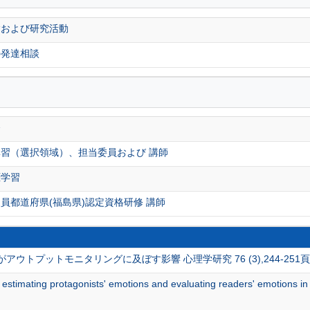
験および研究活動
の発達相談
務
習（選択領域）、担当委員および 講師
涯学習
員都道府県(福島県)認定資格研修 講師
ウトプットモニタリングに及ぼす影響 心理学研究 76 (3),244-251頁 
 estimating protagonists' emotions and evaluating readers' emotions i