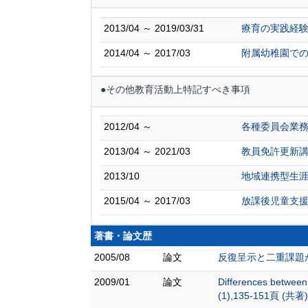
2013/04 ～ 2019/03/31
療育の実践経
2014/04 ～ 2017/03
附属幼稚園で
●その他教育活動上特記すべき事項
2012/04 ～
各種委員会業
2013/04 ～ 2021/03
教員免許更新講
2013/10
地域連携型生
2015/04 ～ 2017/03
放課後児童支援
著書・論文歴
2005/08
論文
反復呈示と二重課題がア
2009/01
論文
Differences between
(1),135-151頁 (共著)