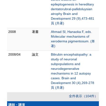
epileptogenesis in hereditary
dentatorubral-pallidoluysian
atrophy Brain and
Development 29 (9),473-481
頁 (共著)
2008
著書
Ahmad SI, Hanaoka F, eds.
Molecular mechanisms of
xeroderma pigmentosum. (単
著)
2008/04
論文
Bilirubin encephalopathy: a
study of neuronal
subpopulations and
neurodegenerative
mechanisms in 12 autopsy
cases. Brain and
Development 30 (4),269-278
頁 (共著)
全件表示（104件）
講師・講演