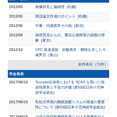
2012/05
画像所見と脳病理. (札幌)
2012/05
英語論文作成のポイント. (札幌)
2012/06
中毒・代謝異常その他. (新潟)
2012/09
病理所見からの、重症心身障害の病態の理
解. (東京)
2012/10
CPC 発達遅延、顔貌異常、難聴を呈した６
歳男児. (葉山)
全件表示（72件）
学会発表
2017/06/15
Tourette症候群における SCAS を用いた強
迫性障害と不安の評価 (第59回日本小児神
経学会総会)
2017/06/15
乳幼児早期の睡眠覚醒リズムの発達の重要
性について (第59回日本小児神経学会総会)
2017/06/15
小児の炎症性神経疾患における髄液中サイ