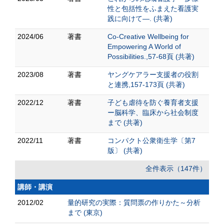
性と包括性をふまえた看護実
践に向けて―. (共著)
2024/06
著書
Co-Creative Wellbeing for
Empowering A World of
Possibilities.,57-68頁 (共著)
2023/08
著書
ヤングケアラー支援者の役割
と連携,157-173頁 (共著)
2022/12
著書
子ども虐待を防ぐ養育者支援
ー脳科学、臨床から社会制度
まで (共著)
2022/11
著書
コンパクト公衆衛生学〔第7
版〕 (共著)
全件表示（147件）
講師・講演
2012/02
量的研究の実際：質問票の作りかた～分析
まで (東京)