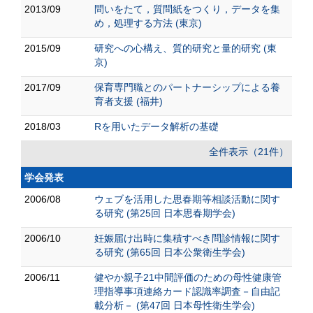
2013/09
問いをたて，質問紙をつくり，データを集
め，処理する方法 (東京)
2015/09
研究への心構え、質的研究と量的研究 (東
京)
2017/09
保育専門職とのパートナーシップによる養
育者支援 (福井)
2018/03
Rを用いたデータ解析の基礎
全件表示（21件）
学会発表
2006/08
ウェブを活用した思春期等相談活動に関す
る研究 (第25回 日本思春期学会)
2006/10
妊娠届け出時に集積すべき問診情報に関す
る研究 (第65回 日本公衆衛生学会)
2006/11
健やか親子21中間評価のための母性健康管
理指導事項連絡カード認識率調査－自由記
載分析－ (第47回 日本母性衛生学会)