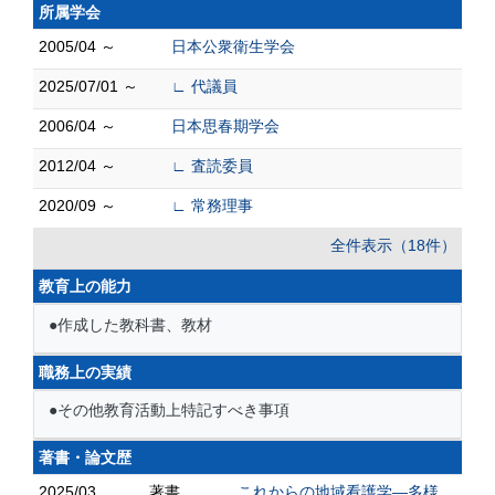
所属学会
2005/04 ～
日本公衆衛生学会
2025/07/01 ～
∟ 代議員
2006/04 ～
日本思春期学会
2012/04 ～
∟ 査読委員
2020/09 ～
∟ 常務理事
全件表示（18件）
教育上の能力
●作成した教科書、教材
職務上の実績
●その他教育活動上特記すべき事項
著書・論文歴
2025/03
著書
これからの地域看護学―多様