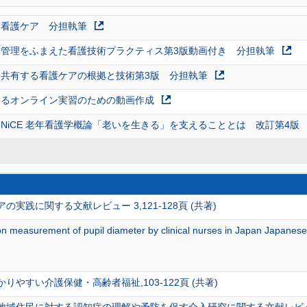
！看護ケア 分担執筆
管理をふまえた看護技術プラクティス第3版動画付き 分担執筆
共有する看護ケアの根拠と技術第3版 分担執筆
けるオンライン実習のための動画作成
NiCE 老年看護学概論「老いを生きる」を支えることとは 改訂第4版
実践に関する文献レビュー 3,121-128頁 (共著)
 on measurement of pupil diameter by clinical nurses in Japan Japane
やすい介護保健・高齢者福祉,103-122頁 (共著)
域住民に対する認知症の理解や予防を促す介入研究に関する文献レビュー 老年看護