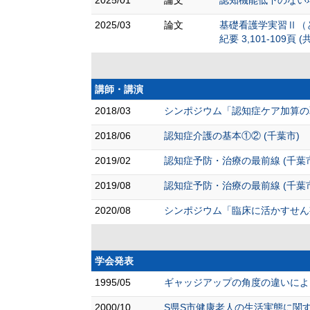
2025/03
論文
基礎看護学実習Ⅱ（
紀要 3,101-109頁 (
講師・講演
2018/03
シンポジウム「認知症ケア加算の
2018/06
認知症介護の基本①② (千葉市)
2019/02
認知症予防・治療の最前線 (千葉
2019/08
認知症予防・治療の最前線 (千葉
2020/08
シンポジウム「臨床に活かすせん妄
学会発表
1995/05
ギャッジアップの角度の違いによ
2000/10
S県S市健康老人の生活実態に関す