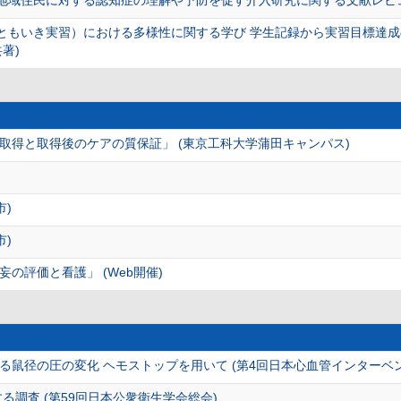
ともいき実習）における多様性に関する学び 学生記録から実習目標達成
共著)
取得と取得後のケアの質保証」 (東京工科大学蒲田キャンパス)
市)
市)
の評価と看護」 (Web開催)
る鼠径の圧の変化 ヘモストップを用いて (第4回日本心血管インターベ
る調査 (第59回日本公衆衛生学会総会)