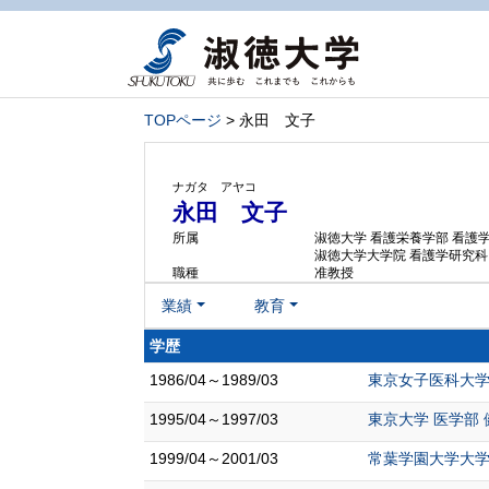
TOPページ
> 永田 文子
ナガタ アヤコ
永田 文子
所属
淑徳大学 看護栄養学部 看護
淑徳大学大学院 看護学研究科
職種
准教授
業績
教育
学歴
1986/04～1989/03
東京女子医科大学
1995/04～1997/03
東京大学 医学部
1999/04～2001/03
常葉学園大学大学