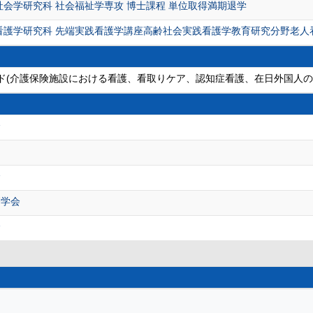
社会学研究科 社会福祉学専攻 博士課程 単位取得満期退学
看護学研究科 先端実践看護学講座高齢社会実践看護学教育研究分野老人看
ード(介護保険施設における看護、看取りケア、認知症看護、在日外国人の
会
会
療学会
会