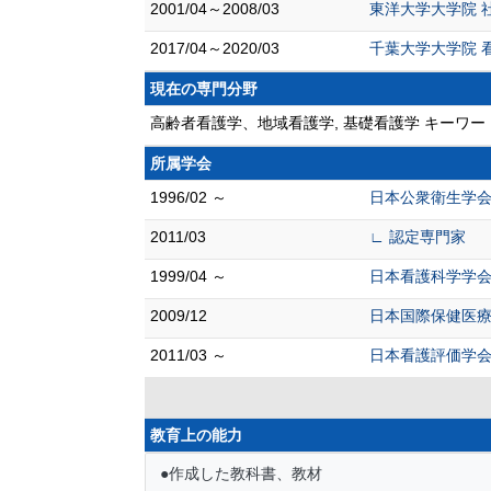
2001/04～2008/03
東洋大学大学院 
2017/04～2020/03
千葉大学大学院 
現在の専門分野
高齢者看護学、地域看護学, 基礎看護学 キーワ
所属学会
1996/02 ～
日本公衆衛生学
2011/03
∟ 認定専門家
1999/04 ～
日本看護科学学
2009/12
日本国際保健医
2011/03 ～
日本看護評価学
教育上の能力
●作成した教科書、教材