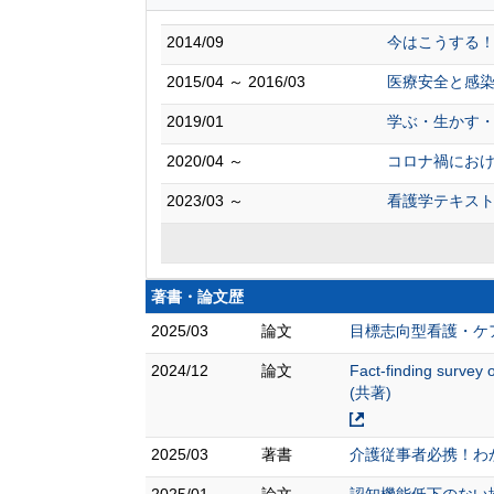
2014/09
今はこうする
2015/04 ～ 2016/03
医療安全と感染
2019/01
学ぶ・生かす・
2020/04 ～
コロナ禍にお
2023/03 ～
看護学テキスト
著書・論文歴
2025/03
論文
目標志向型看護・ケアの
2024/12
論文
Fact-finding survey
(共著)
2025/03
著書
介護従事者必携！わかり
2025/01
論文
認知機能低下のない地