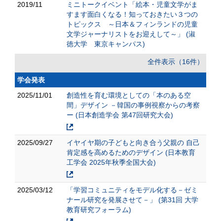
2019/11
ミニトークイベント「絵本・児童文学がま
すます面白くなる！知っておきたい３つの
トピックス ～日本＆フィンランドの児童
文学ジャーナリストをお迎えして～」 (淑
徳大学 東京キャンパス)
全件表示（16件）
学会発表
2025/11/01
創造性を育む環境としての「本のある空
間」デザイン －韓国の事例視察からの考察
ー (日本創造学会 第47回研究大会)
2025/09/27
イヤイヤ期の子どもと向き合う父親の 自己
肯定感を高めるためのデザイン (日本教育
工学会 2025年秋季全国大会)
2025/03/12
「学習コミュニティをモデル化する－ゼミ
ナール研究を発展させて－」 (第31回 大学
教育研究フォーラム)