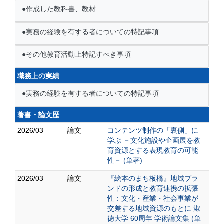
●作成した教科書、教材
●実務の経験を有する者についての特記事項
●その他教育活動上特記すべき事項
職務上の実績
●実務の経験を有する者についての特記事項
著書・論文歴
2026/03
論文
コンテンツ制作の「裏側」に
学ぶ －文化施設や企画展を教
育資源とする表現教育の可能
性－ (単著)
2026/03
論文
『絵本のまち板橋』地域ブラ
ンドの形成と教育連携の拡張
性：文化・産業・社会事業が
交差する地域資源のもとに 淑
徳大学 60周年 学術論文集 (単