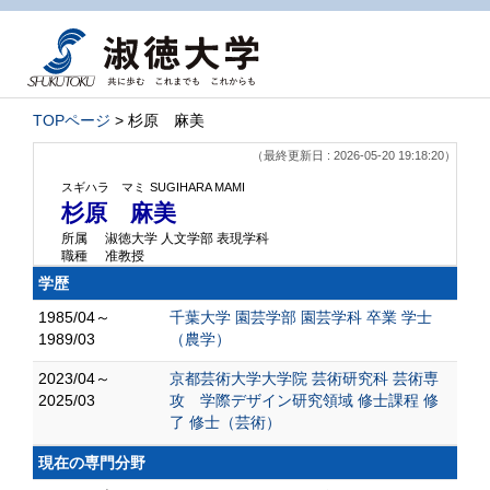
TOPページ
> 杉原 麻美
（最終更新日 : 2026-05-20 19:18:20）
スギハラ マミ
SUGIHARA MAMI
杉原 麻美
所属
淑徳大学 人文学部 表現学科
職種
准教授
学歴
1985/04～
千葉大学 園芸学部 園芸学科 卒業 学士
1989/03
（農学）
2023/04～
京都芸術大学大学院 芸術研究科 芸術専
2025/03
攻 学際デザイン研究領域 修士課程 修
了 修士（芸術）
現在の専門分野