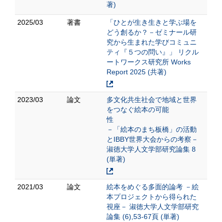
著)
2025/03
著書
「ひとが生き生きと学ぶ場を
どう創るか？－ゼミナール研
究から生まれた学びコミュニ
ティ『５つの問い』」 リクル
ートワークス研究所 Works
Report 2025 (共著)
2023/03
論文
多文化共生社会で地域と世界
をつなぐ絵本の可能
性
－「絵本のまち板橋」の活動
とIBBY世界大会からの考察－
淑徳大学人文学部研究論集 8
(単著)
2021/03
論文
絵本をめぐる多面的論考 －絵
本プロジェクトから得られた
視座－ 淑徳大学人文学部研究
論集 (6),53-67頁 (単著)