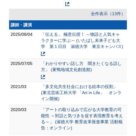
全件表示（13件）
講師・講演
2025/08/04
「伝える」 極意伝授！ ～物語と人気キャ
ラクターに学ぶ～ (いたばし未来子ども大
学 第１日目 淑徳大学 東京キャンパス)
2025/07/05
「わかりやすい話し方 聞きたくなる話し
方」 (巣鴨地域文化創造館)
2021/03
「多文化共生社会における絵本の役割」
(東北芸術工科大学 「Art in Life」 オンラ
イン開催)
2020/03
「アートの取り込みで広がる大学教育の可
能性 ～対話と気づきを促す表現教育を考え
る～」 (淑徳大学 教育改革推進事業 活動報
告：オンライン)