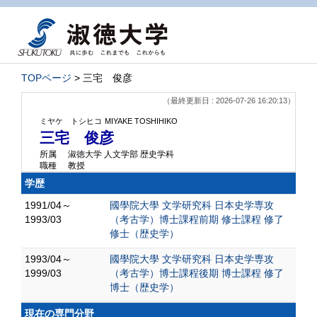
TOPページ
> 三宅 俊彦
（最終更新日 : 2026-07-26 16:20:13）
ミヤケ トシヒコ
MIYAKE TOSHIHIKO
三宅 俊彦
所属
淑徳大学 人文学部 歴史学科
職種
教授
学歴
1991/04～
國學院大學 文学研究科 日本史学専攻
1993/03
（考古学）博士課程前期 修士課程 修了
修士（歴史学）
1993/04～
國學院大學 文学研究科 日本史学専攻
1999/03
（考古学）博士課程後期 博士課程 修了
博士（歴史学）
現在の専門分野