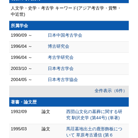
人文学・史学・考古学 キーワード(アジア考古学・貨幣・
中近世)
所属学会
1990/09 ～
日本中国考古学会
1996/04 ～
博古研究会
1996/04 ～
考古学研究会
2003/10 ～
日本考古学会
2004/05 ～
日本考古学協会
全件表示（6件）
著書・論文歴
1992/09
論文
西団山文化の墓葬に関する研
究 駒沢史学 (第44号) (単著)
1995/03
論文
馬荘墓地出土の鹿形飾板につ
いて 草原考古通信 (第６