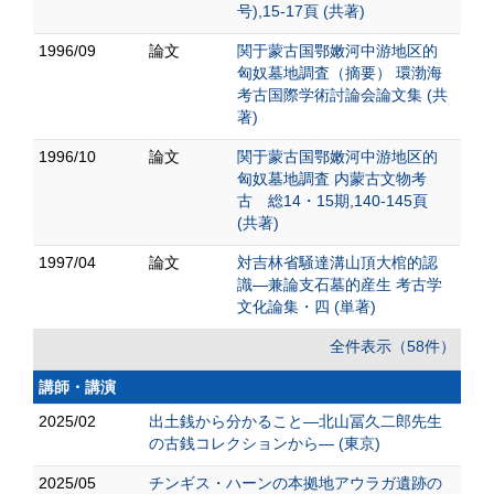
号),15-17頁 (共著)
1996/09
論文
関于蒙古国鄂嫩河中游地区的
匈奴墓地調査（摘要） 環渤海
考古国際学術討論会論文集 (共
著)
1996/10
論文
関于蒙古国鄂嫩河中游地区的
匈奴墓地調査 内蒙古文物考
古 総14・15期,140-145頁
(共著)
1997/04
論文
対吉林省騒達溝山頂大棺的認
識―兼論支石墓的産生 考古学
文化論集・四 (単著)
全件表示（58件）
講師・講演
2025/02
出土銭から分かること―北山冨久二郎先生
の古銭コレクションから― (東京)
2025/05
チンギス・ハーンの本拠地アウラガ遺跡の