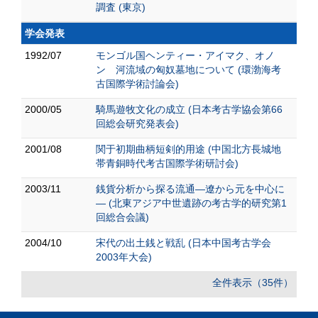
調査 (東京)
学会発表
1992/07
モンゴル国ヘンティー・アイマク、オノ
ン 河流域の匈奴墓地について (環渤海考
古国際学術討論会)
2000/05
騎馬遊牧文化の成立 (日本考古学協会第66
回総会研究発表会)
2001/08
関于初期曲柄短剣的用途 (中国北方長城地
帯青銅時代考古国際学術研討会)
2003/11
銭貨分析から探る流通―遼から元を中心に
― (北東アジア中世遺跡の考古学的研究第1
回総合会議)
2004/10
宋代の出土銭と戦乱 (日本中国考古学会
2003年大会)
全件表示（35件）