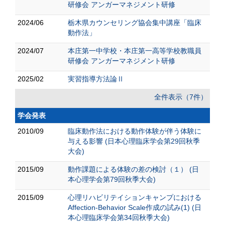
研修会 アンガーマネジメント研修
2024/06
栃木県カウンセリング協会集中講座「臨床
動作法」
2024/07
本庄第一中学校・本庄第一高等学校教職員
研修会 アンガーマネジメント研修
2025/02
実習指導方法論Ⅱ
全件表示（7件）
学会発表
2010/09
臨床動作法における動作体験が伴う体験に
与える影響 (日本心理臨床学会第29回秋季
大会)
2015/09
動作課題による体験の差の検討（１） (日
本心理学会第79回秋季大会)
2015/09
心理リハビリテイションキャンプにおける
Affection-Behavior Scale作成の試み(1) (日
本心理臨床学会第34回秋季大会)