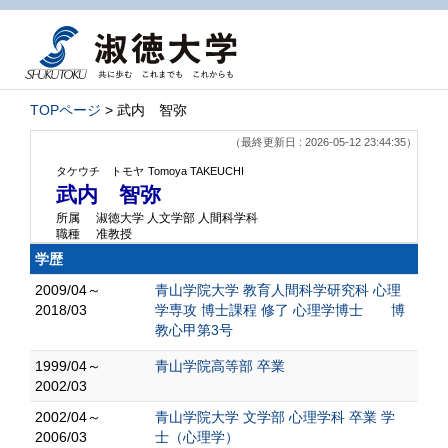
TOPページ
> 武内 智弥
（最終更新日 : 2026-05-12 23:44:35）
タケウチ トモヤ
Tomoya TAKEUCHI
武内 智弥
所属
淑徳大学 人文学部 人間科学科
職種
准教授
学歴
2009/04～
青山学院大学 教育人間科学研究科 心理
2018/03
学専攻 博士課程 修了 心理学博士 博
教心甲第3号
1999/04～
青山学院高等部 卒業
2002/03
2002/04～
青山学院大学 文学部 心理学科 卒業 学
2006/03
士（心理学）