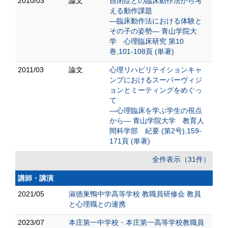
2010/03
論文
自閉症との臨床動作法から考
える動作課題
―臨床動作法における体験と
その子の姿勢― 青山学院大
学 心理臨床研究 第10
巻,101-108頁 (単著)
2011/03
論文
心理リハビリテイションキャ
ンプにおけるスーパーヴィジ
ョンとミーティングをめぐっ
て
―心理臨床を学ぶ学生の視点
から― 青山学院大学 教育人
間科学部 紀要 (第2号),159-
171頁 (単著)
全件表示（31件）
講師・講演
2021/05
淑徳巣鴨中学高等学校 教職員研修会 教員
と心理職との連携
2023/07
本庄第一中学校・本庄第一高等学校教職員