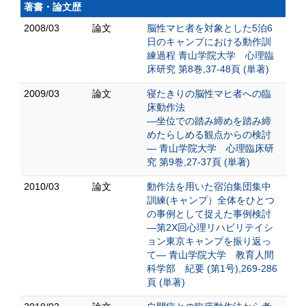
著書・論文歴
2008/03
論文
脳性マヒ者を対象とした5泊6
日のキャンプにおける動作訓
練過程 青山学院大学 心理臨
床研究 第8巻,37-48頁 (単著)
2009/03
論文
寝たきりの脳性マヒ者への臨
床動作法
―坐位での踏み締めを踏み締
めたらしめる観点からの検討
― 青山学院大学 心理臨床研
究 第9巻,27-37頁 (単著)
2010/03
論文
動作法を用いた宿泊集団集中
訓練(キャンプ）全体をひとつ
の事例として捉えた事例検討
―第2X回心理リハビリテイシ
ョン東京キャンプを振り返っ
て― 青山学院大学 教育人間
科学部 紀要 (第1号),269-286
頁 (単著)