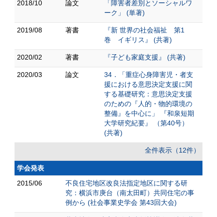
2018/10
論文
「障害者差別とソーシャルワ
ーク」 (単著)
2019/08
著書
『新 世界の社会福祉 第1
巻 イギリス』 (共著)
2020/02
著書
『子ども家庭支援』 (共著)
2020/03
論文
34．「重症心身障害児・者支
援における意思決定支援に関
する基礎研究：意思決定支援
のための『人的・物的環境の
整備』を中心に」 『和泉短期
大学研究紀要』 （第40号）
(共著)
全件表示（12件）
学会発表
2015/06
不良住宅地区改良法指定地区に関する研
究：横浜市庚台（南太田町）共同住宅の事
例から (社会事業史学会 第43回大会)