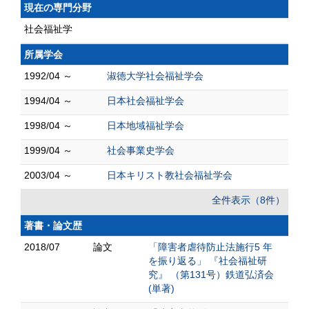
現在の専門分野
社会福祉学
所属学会
1992/04 ～
淑徳大学社会福祉学会
1994/04 ～
日本社会福祉学会
1998/04 ～
日本地域福祉学会
1999/04 ～
社会事業史学会
2003/04 ～
日本キリスト教社会福祉学会
全件表示（8件）
著書・論文歴
2018/07
論文
「障害者虐待防止法施行5 年
を振り返る」 『社会福祉研
究』 （第131号）鉄道弘済会
(単著)