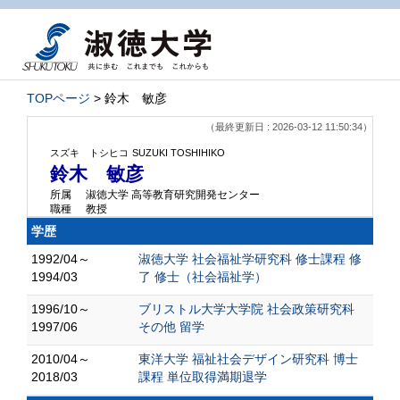
TOPページ
> 鈴木 敏彦
（最終更新日 : 2026-03-12 11:50:34）
スズキ トシヒコ
SUZUKI TOSHIHIKO
鈴木 敏彦
所属
淑徳大学 高等教育研究開発センター
職種
教授
学歴
1992/04～
淑徳大学 社会福祉学研究科 修士課程 修
1994/03
了 修士（社会福祉学）
1996/10～
ブリストル大学大学院 社会政策研究科
1997/06
その他 留学
2010/04～
東洋大学 福祉社会デザイン研究科 博士
2018/03
課程 単位取得満期退学