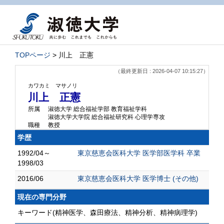
TOPページ
> 川上 正憲
（最終更新日 : 2026-04-07 10:15:27）
カワカミ マサノリ
川上 正憲
所属
淑徳大学 総合福祉学部 教育福祉学科
淑徳大学大学院 総合福祉研究科 心理学専攻
職種
教授
学歴
1992/04～
東京慈恵会医科大学 医学部医学科 卒業
1998/03
2016/06
東京慈恵会医科大学 医学博士 (その他)
現在の専門分野
キーワード(精神医学、森田療法、精神分析、精神病理学)