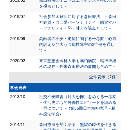
2019/02
森田療法のミニマムエッセンス－生の欲望
を視点として－
2019/07
社会参加困難症に対する森田療法 －森田
神経質・自己愛パーソナリテイ・回避性パ
ーソナリテイ・恥・甘えを論点として－
2019/09
高齢者の不安・絶望に関する一考察－心気
的訴え及び大うつ病性障害の2症例を通し
て－
2020/02
東京慈恵会医科大学附属柏病院 精神神経
科の現在－外来森田療法の展開も含めて－
全件表示（7件）
学会発表
2013/10
社交不安障害（対人恐怖）をめぐる一考察
－生活史に心的外傷性エピソードを認める
一群について－ (第36回日本精神病理・精
神療法学会)
2014/11
森田療法を熱く語る 無望の時代を生きる