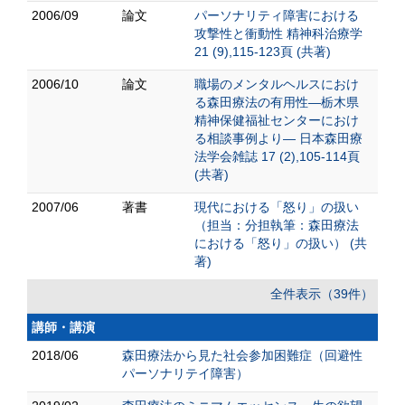
2006/09
論文
パーソナリティ障害における
攻撃性と衝動性 精神科治療学
21 (9),115-123頁 (共著)
2006/10
論文
職場のメンタルヘルスにおけ
る森田療法の有用性―栃木県
精神保健福祉センターにおけ
る相談事例より― 日本森田療
法学会雑誌 17 (2),105-114頁
(共著)
2007/06
著書
現代における「怒り」の扱い
（担当：分担執筆：森田療法
における「怒り」の扱い） (共
著)
全件表示（39件）
講師・講演
2018/06
森田療法から見た社会参加困難症（回避性
パーソナリテイ障害）