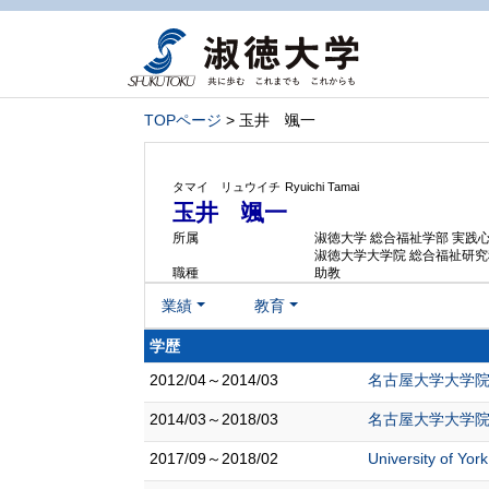
TOPページ
> 玉井 颯一
タマイ リュウイチ
Ryuichi Tamai
玉井 颯一
所属
淑徳大学 総合福祉学部 実践
淑徳大学大学院 総合福祉研究
職種
助教
業績
教育
学歴
2012/04～2014/03
名古屋大学大学院
2014/03～2018/03
名古屋大学大学院
2017/09～2018/02
University of Y