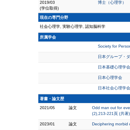
2019/03
博士（心理学）
(学位取得)
現在の専門分野
社会心理学, 実験心理学, 認知脳科学
所属学会
Society for Perso
日本グループ・
日本基礎心理学
日本心理学会
日本社会心理学
著書・論文歴
2021/05
論文
Odd man out for ever
(2),213-221頁 (共著)
2023/01
論文
Deciphering morbid 