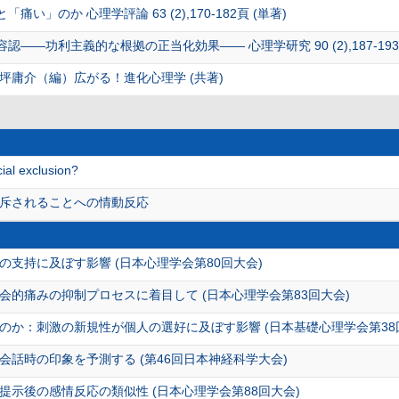
い」のか 心理学評論 63 (2),170-182頁 (単著)
――功利主義的な根拠の正当化効果―― 心理学研究 90 (2),187-193頁
坪庸介（編）広がる！進化心理学 (共著)
ial exclusion?
斥されることへの情動反応
支持に及ぼす影響 (日本心理学会第80回大会)
的痛みの抑制プロセスに着目して (日本心理学会第83回大会)
のか：刺激の新規性が個人の選好に及ぼす影響 (日本基礎心理学会第38
話時の印象を予測する (第46回日本神経科学大会)
示後の感情反応の類似性 (日本心理学会第88回大会)