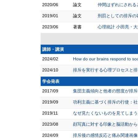
2020/06
論文
仲間はずれにされると「痛
2019/01
論文
刑罰としての排斥の容認
2023/06
著書
心理統計 小田亮・大
講師・講演
2024/02
How do our brains respond to soc
2024/10
排斥を実行する心理プロセスと排
学会発表
2017/09
集団主義傾向と他者の態度が排斥の
2019/09
功利主義に基づく排斥の行使：社会
2019/11
なぜ見たくないものを見てしまう
2023/08
顔写真に対する印象と脳活動から会
2024/09
排斥後の感情反応と痛み関連画像提