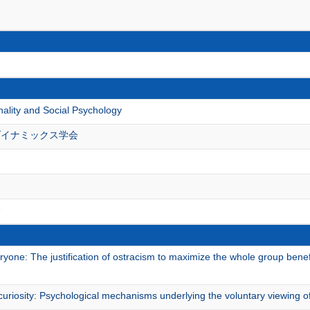
nality and Social Psychology
ダイナミックス学会
会
会
yone: The justification of ostracism to maximize the whole group bene
curiosity: Psychological mechanisms underlying the voluntary viewing 