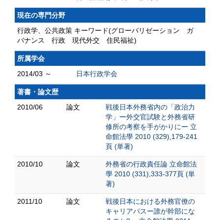
現在の専門分野
行政学、公共政策 キーワード(グローバリゼーション ガ
バナンス 行政 現代外交 住民福祉)
所属学会
2014/03 ～
日本行政学会
著書・論文歴
2010/06
論文
戦後日本外務省内の「政治力
学」ー外交官試験と外務省研
修所の考察を手がかりにー 立
命館法學 2010 (329),179-241
頁 (単著)
2010/10
論文
外務省の行政責任論 立命館法
學 2010 (331),333-377頁 (単
著)
2011/10
論文
戦後日本における外務官僚の
キャリアパスー誰が幹部にな