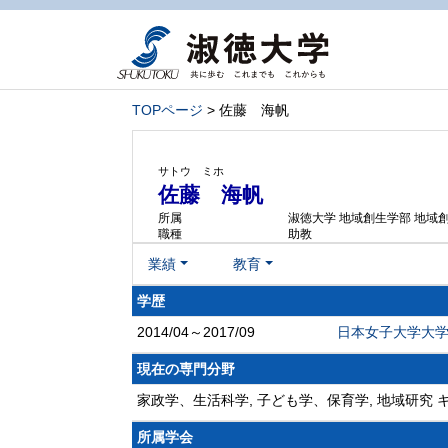
TOPページ
> 佐藤 海帆
サトウ ミホ
佐藤 海帆
所属
淑徳大学 地域創生学部 地域
職種
助教
業績
教育
学歴
2014/04～2017/09
日本女子大学大学
現在の専門分野
家政学、生活科学, 子ども学、保育学, 地域研究
所属学会