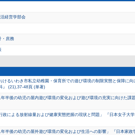
生活経営学部会
計・庶務
表
おけるいわき市私立幼稚園・保育所での遊び環境の制限実態と保障に向
21),37-48頁 (単著)
1年半後の幼児の屋内遊び環境の変化および遊び環境の充実に向けた課題」
行政による放射線量および健康実態把握の現状と問題」 『日本女子大
年半後の幼児の屋外遊び環境の変化および生活への影響」 『日本家政学会誌』日本