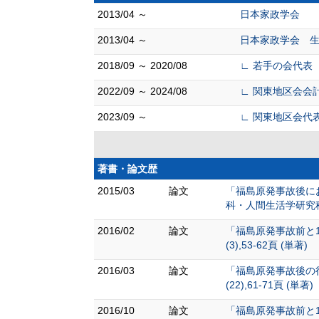
2013/04 ～
日本家政学会
2013/04 ～
日本家政学会 
2018/09 ～ 2020/08
∟ 若手の会代表
2022/09 ～ 2024/08
∟ 関東地区会会
2023/09 ～
∟ 関東地区会代
著書・論文歴
2015/03
論文
「福島原発事故後に
科・人間生活学研究科』 (
2016/02
論文
「福島原発事故前と
(3),53-62頁 (単著)
2016/03
論文
「福島原発事故後の
(22),61-71頁 (単著)
2016/10
論文
「福島原発事故前と1