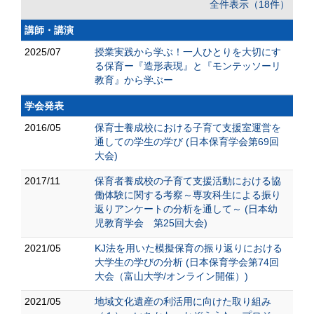
全件表示（18件）
講師・講演
2025/07
授業実践から学ぶ！一人ひとりを大切にす
る保育ー『造形表現』と『モンテッソーリ
教育』から学ぶー
学会発表
2016/05
保育士養成校における子育て支援室運営を
通しての学生の学び (日本保育学会第69回
大会)
2017/11
保育者養成校の子育て支援活動における協
働体験に関する考察～専攻科生による振り
返りアンケートの分析を通して～ (日本幼
児教育学会 第25回大会)
2021/05
KJ法を用いた模擬保育の振り返りにおける
大学生の学びの分析 (日本保育学会第74回
⼤会（富山大学/オンライン開催）)
2021/05
地域文化遺産の利活用に向けた取り組み