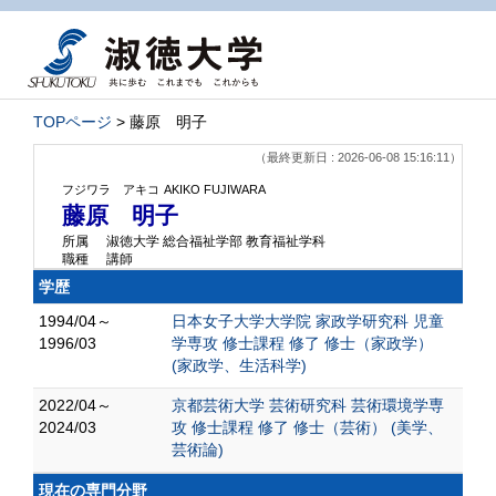
TOPページ
> 藤原 明子
（最終更新日 : 2026-06-08 15:16:11）
フジワラ アキコ
AKIKO FUJIWARA
藤原 明子
所属
淑徳大学 総合福祉学部 教育福祉学科
職種
講師
学歴
1994/04～
日本女子大学大学院 家政学研究科 児童
1996/03
学専攻 修士課程 修了 修士（家政学）
(家政学、生活科学)
2022/04～
京都芸術大学 芸術研究科 芸術環境学専
2024/03
攻 修士課程 修了 修士（芸術） (美学、
芸術論)
現在の専門分野