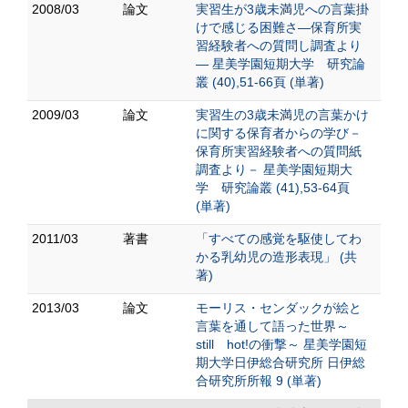
2008/03
論文
実習生が3歳未満児への言葉掛
けで感じる困難さ―保育所実
習経験者への質問し調査より
― 星美学園短期大学 研究論
叢 (40),51-66頁 (単著)
2009/03
論文
実習生の3歳未満児の言葉かけ
に関する保育者からの学び－
保育所実習経験者への質問紙
調査より－ 星美学園短期大
学 研究論叢 (41),53-64頁
(単著)
2011/03
著書
「すべての感覚を駆使してわ
かる乳幼児の造形表現」 (共
著)
2013/03
論文
モーリス・センダックが絵と
言葉を通して語った世界～
still hot!の衝撃～ 星美学園短
期大学日伊総合研究所 日伊総
合研究所所報 9 (単著)